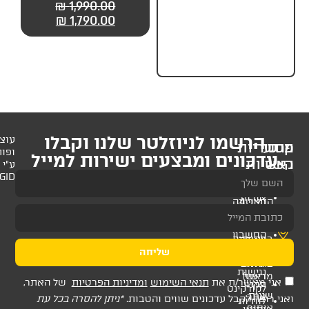
129.00
₪
139.00
₪
1,990.00
₪
55.
מותחנים אוטומטיים +
חגורת בטיחות
₪
1,790.00
לניוזלטר שלנו וקבלו
עוצב
ופותח
 ומבצעים ישירות למייל
ע"י
AMAGID
שליחה
ת
תנאי השימוש
ומדיניות הפרטיות
של האתר,
דכונים שווים והטבות.
*ניתן להסרה בכל עת