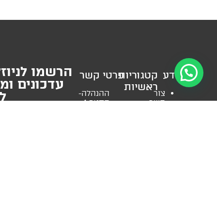
הרשמו לניוזל
מידע
קטגוריות
פרטי קשר
עדכונים ומ
ראשיות
צור
ההנהלה-
למ
קשר
החצב 4,
עזרה
אודות
אזור
ראשונה
מאמרים
חניה
לאטובוס
מקצועיים
במקום
עזרה
ש
החשבון
(הגעה
ראשונה
שלי
בתיאום
לרכב
הצהרת
מראש)
אני מאשר/ת את
תנא
לוחית
נגישות
רישוי
הפרטיות
של האתר, ואני
שעות
תקנון
לקורקינט
איסוף
והטבות.
*ניתן להסרה 
אתר
לוחיות
הזמנות
ותנאי
רישוי
א’-ה’
שימוש
אביזרי
11:30-
מדיניות
רישוי