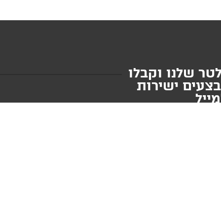
טר שלנו וקבלו
בצעים ישירות
ייל
ליחה
י השימוש
ומדיניות
 רוצה לקבל עדכונים שווים
בכל עת בלחיצת כפתור