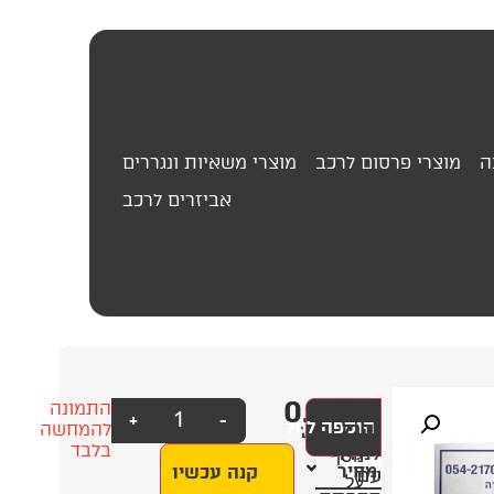
ה
מוצרי פרסום לרכב
מוצרי משאיות ונגררים
אביזרים לרכב
0.00
₪
שלט
עסק?
התמונה
+
-
הוספה לסל
מידע
קבל
אלומיניום
להמחשה
הצעת
בלבד
לנגרר
נוסף
מחיר
קנה עכשיו
עם
על