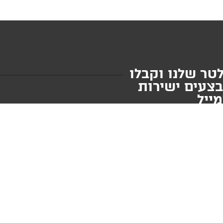
טר שלנו וקבלו
בצעים ישירות
ייל
ליחה
י השימוש
ומדיניות
 רוצה לקבל עדכונים שווים
בכל עת בלחיצת כפתור