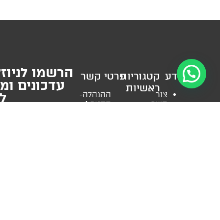
הרשמו לניוזל
מידע
קטגוריות
פרטי קשר
עדכונים ומ
ראשיות
צור
ההנהלה-
למ
קשר
החצב 4,
עזרה
אודות
אזור
ראשונה
מאמרים
חניה
לאטובוס
מקצועיים
במקום
עזרה
ש
החשבון
(הגעה
ראשונה
שלי
בתיאום
לרכב
הצהרת
מראש)
אני מאשר/ת את
תנא
לוחית
נגישות
רישוי
הפרטיות
של האתר, ואני
שעות
תקנון
לקורקינט
איסוף
והטבות.
*ניתן להסרה 
אתר
לוחיות
הזמנות
ותנאי
רישוי
א’-ה’
שימוש
אביזרי
11:30-
מדיניות
רישוי