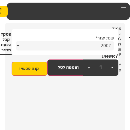
0
הצעת
מחיר
5
עסק?
4
קבל
הצעת
מחיר
+
הוספה לסל
קנה עכשיו