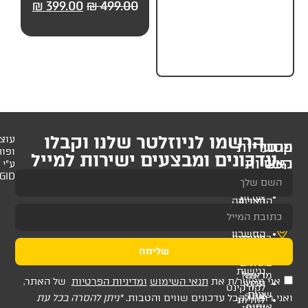
99.00
₪
499.00
₪
399.00
₪
499.00
₪
149.
חלקים) מבית UP
לניוזלטר שלנו וקבלו
עוצב
ופותח
 ומבצעים ישירות למייל
ע"י
AMAGID
שליחה
ת
תנאי השימוש
ומדיניות הפרטיות
של האתר,
דכונים שווים והטבות.
*ניתן להסרה בכל עת