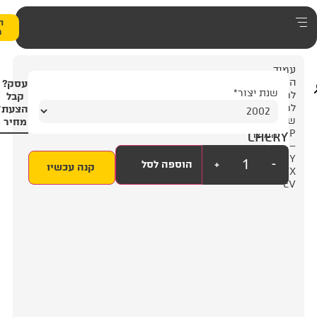
0
הצעת
מחיר
5
עסק?
4
קבל
הצעת
מחיר
+
הוספה לסל
קנה עכשיו