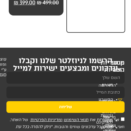
99.00
₪
499.00
₪
399.00
₪
499.00
₪
399.
חלקים) מבית UP
לניוזלטר שלנו וקבלו
עוצב
ופותח
 ומבצעים ישירות למייל
ע"י
AMAGID
שליחה
ת
תנאי השימוש
ומדיניות הפרטיות
של האתר,
דכונים שווים והטבות.
*ניתן להסרה בכל עת