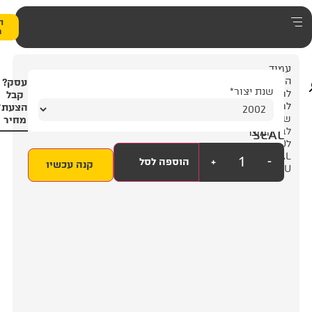
0
הצעת
מחיר
5
עסק?
4
קבל
הצעת
מחיר
+
הוספה לסל
קנה עכשיו