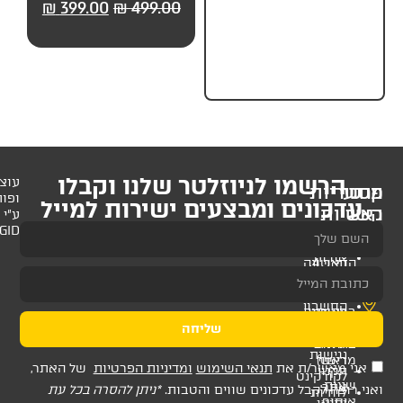
99.00
₪
499.00
₪
399.00
₪
499.00
₪
299.
חלקים) מבית UP
לניוזלטר שלנו וקבלו
עוצב
ופותח
 ומבצעים ישירות למייל
ע"י
AMAGID
שליחה
ת
תנאי השימוש
ומדיניות הפרטיות
של האתר,
דכונים שווים והטבות.
*ניתן להסרה בכל עת