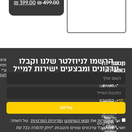
99.00
₪
499.00
₪
399.00
₪
499.00
₪
99.
חלקים) מבית UP
לניוזלטר שלנו וקבלו
עוצב
ופותח
 ומבצעים ישירות למייל
ע"י
AMAGID
שליחה
ת
תנאי השימוש
ומדיניות הפרטיות
של האתר,
דכונים שווים והטבות.
*ניתן להסרה בכל עת