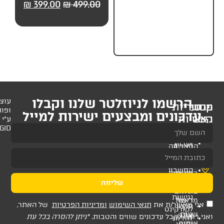
99.00
₪
499.00
₪
399.00
₪
499.00
₪
149.
חלקים) מבית UP
לניוזלטר שלנו וקבלו
עוצב
ופותח
 ומבצעים ישירות למייל
ע"י
AMAGID
שליחה
ת
תנאי השימוש
ומדיניות הפרטיות
של האתר,
דכונים שווים והטבות.
*ניתן להסרה בכל עת