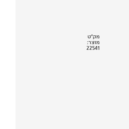
מק"ט
מוצר:
22541