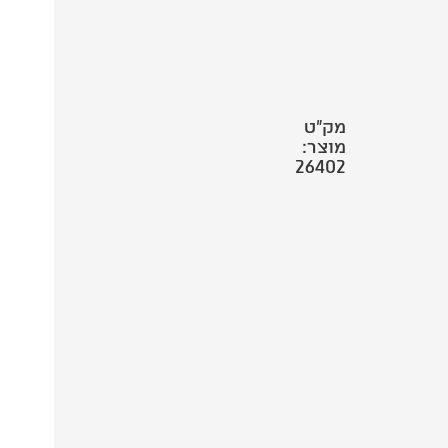
מק"ט
מוצר:
26402