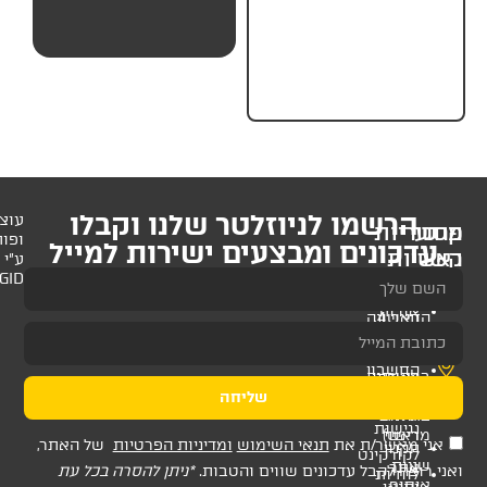
₪
19.
לניוזלטר שלנו וקבלו
עוצב
ופותח
 ומבצעים ישירות למייל
ע"י
AMAGID
שליחה
ת
תנאי השימוש
ומדיניות הפרטיות
של האתר,
דכונים שווים והטבות.
*ניתן להסרה בכל עת