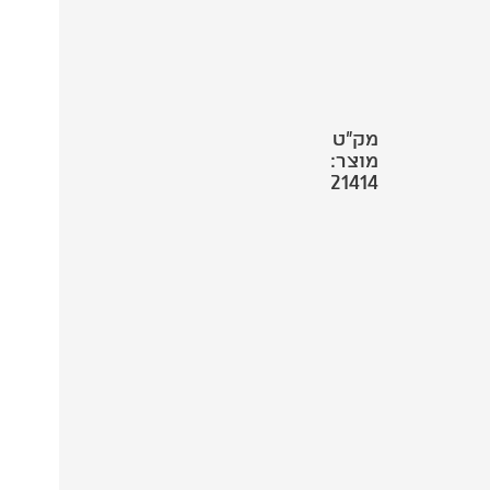
מק"ט
מוצר:
21414