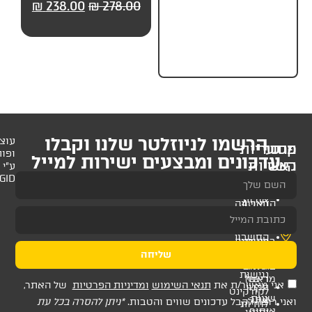
279.00
₪
349.00
₪
238.00
₪
278.00
₪
279.
לניוזלטר שלנו וקבלו
עוצב
ופותח
 ומבצעים ישירות למייל
ע"י
AMAGID
שליחה
ת
תנאי השימוש
ומדיניות הפרטיות
של האתר,
דכונים שווים והטבות.
*ניתן להסרה בכל עת