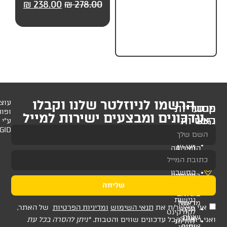
279.00
₪
349.00
₪
238.00
₪
278.00
₪
279.
לניוזלטר שלנו וקבלו
עוצב
ופותח
 ומבצעים ישירות למייל
ע"י
AMAGID
שליחה
ת
תנאי השימוש
ומדיניות הפרטיות
של האתר,
דכונים שווים והטבות.
*ניתן להסרה בכל עת