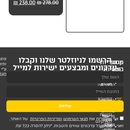
38.00
₪
278.00
₪
238.00
₪
278.00
₪
279.
לניוזלטר שלנו וקבלו
עוצב
ופותח
 ומבצעים ישירות למייל
ע"י
AMAGID
שליחה
ת
תנאי השימוש
ומדיניות הפרטיות
של האתר,
דכונים שווים והטבות.
*ניתן להסרה בכל עת