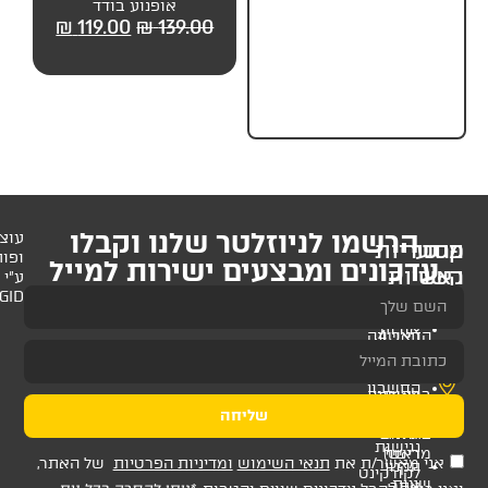
ט
אופנוע בודד
אמריקאי בודד
119.00
₪
139.00
₪
119.00
₪
139.00
₪
109.
לניוזלטר שלנו וקבלו
עוצב
ופותח
 ומבצעים ישירות למייל
ע"י
AMAGID
שליחה
ת
תנאי השימוש
ומדיניות הפרטיות
של האתר,