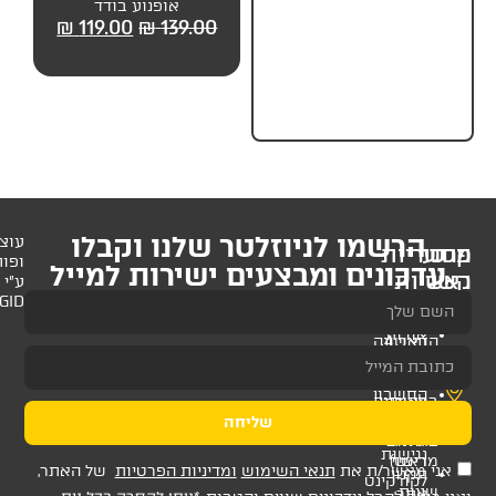
₪
79.
אופנוע בודד
אמריקאי בודד
119.00
₪
139.00
₪
119.00
₪
139.00
לניוזלטר שלנו וקבלו
עוצב
ופותח
 ומבצעים ישירות למייל
ע"י
AMAGID
שליחה
ת
תנאי השימוש
ומדיניות הפרטיות
של האתר,