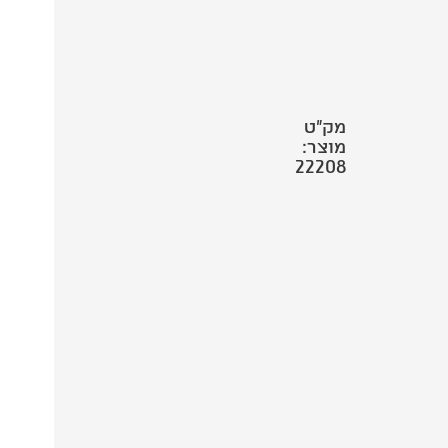
מק"ט
מוצר:
22208