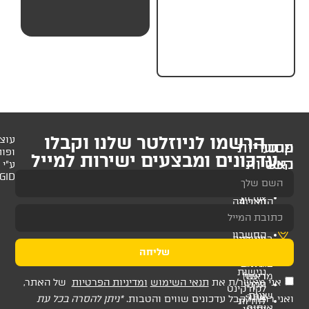
₪
69.
תקן 5381
לניוזלטר שלנו וקבלו
עוצב
ופותח
 ומבצעים ישירות למייל
ע"י
AMAGID
שליחה
ת
תנאי השימוש
ומדיניות הפרטיות
של האתר,
דכונים שווים והטבות.
*ניתן להסרה בכל עת