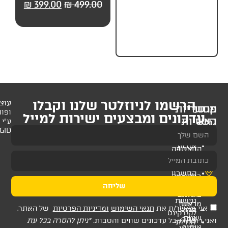
99.00
₪
499.00
₪
399.00
₪
499.00
₪
449.
מותג
לניוזלטר שלנו וקבלו
עוצב
ופותח
 ומבצעים ישירות למייל
ע"י
AMAGID
שליחה
ת
תנאי השימוש
ומדיניות הפרטיות
של האתר,
דכונים שווים והטבות.
*ניתן להסרה בכל עת