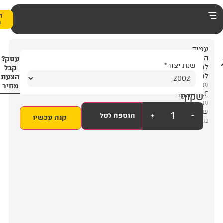
0
הצעת
מחיר
3
עסק?
2
קבל
הצעת
מחיר
+
הוספה לסל
קנה עכשיו