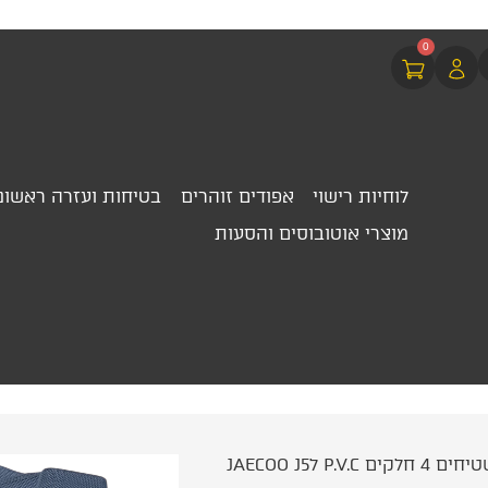
0
לוחיות רישוי
אפודים זוהרים
בטיחות ועזרה ראשונ
מוצרי אוטובוסים והסעות
/ סט שטיחים 4 חלקים P.V.C לJAECOO J5