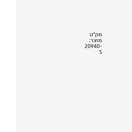
מק"ט
מוצר:
20940-
5