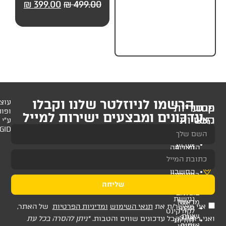
99.00
₪
499.00
₪
399.00
₪
499.00
₪
499.
חלקים) מבית UP
לניוזלטר שלנו וקבלו
עוצב
ופותח
 ומבצעים ישירות למייל
ע"י
AMAGID
שליחה
ת
תנאי השימוש
ומדיניות הפרטיות
של האתר,
דכונים שווים והטבות.
*ניתן להסרה בכל עת