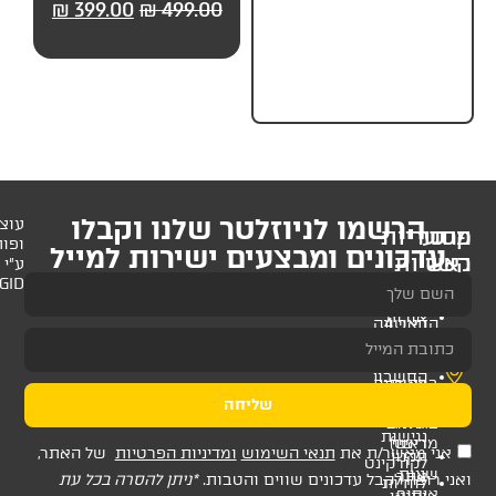
499.00
₪
549.00
₪
399.00
₪
499.00
₪
499.
חלקים) מבית UP
לניוזלטר שלנו וקבלו
עוצב
ופותח
 ומבצעים ישירות למייל
ע"י
AMAGID
שליחה
ת
תנאי השימוש
ומדיניות הפרטיות
של האתר,
דכונים שווים והטבות.
*ניתן להסרה בכל עת