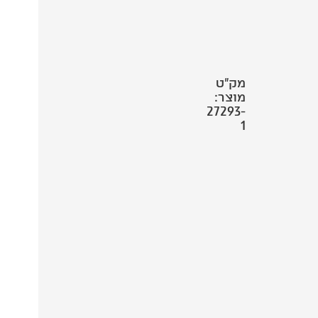
מק"ט
מוצר:
27293-
1