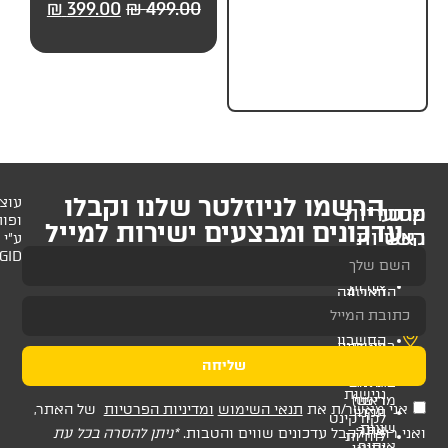
99.00
₪
499.00
₪
399.00
₪
499.00
₪
179.
חלקים) מבית UP
לניוזלטר שלנו וקבלו
עוצב
ופותח
 ומבצעים ישירות למייל
ע"י
AMAGID
שליחה
ת
תנאי השימוש
ומדיניות הפרטיות
של האתר,
דכונים שווים והטבות.
*ניתן להסרה בכל עת