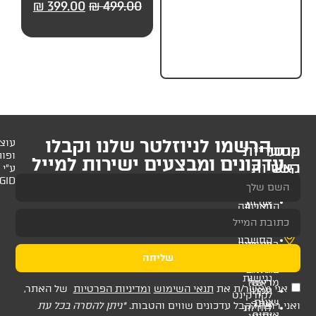
99.00
₪
499.00
₪
399.00
₪
499.00
₪
99.
חלקים) מבית UP
לניוזלטר שלנו וקבלו
עוצב
ופותח
 ומבצעים ישירות למייל
ע"י
AMAGID
שליחה
ת
תנאי השימוש
ומדיניות הפרטיות
של האתר,
דכונים שווים והטבות.
*ניתן להסרה בכל עת