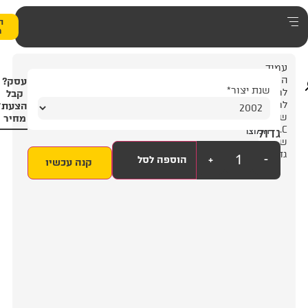
0
הצעת
מחיר
3
עסק?
2
קבל
הצעת
מחיר
+
הוספה לסל
קנה עכשיו