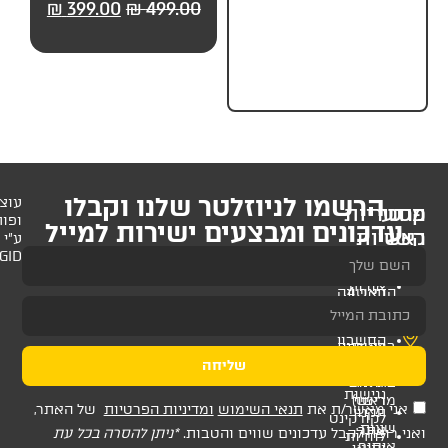
99.00
₪
499.00
₪
399.00
₪
499.00
₪
299.
חלקים) מבית UP
לניוזלטר שלנו וקבלו
עוצב
ופותח
 ומבצעים ישירות למייל
ע"י
AMAGID
שליחה
ת
תנאי השימוש
ומדיניות הפרטיות
של האתר,
דכונים שווים והטבות.
*ניתן להסרה בכל עת