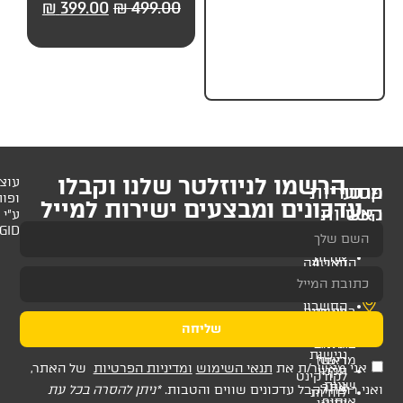
99.00
₪
499.00
₪
399.00
₪
499.00
₪
499.
חלקים) מבית UP
לניוזלטר שלנו וקבלו
עוצב
ופותח
 ומבצעים ישירות למייל
ע"י
AMAGID
שליחה
ת
תנאי השימוש
ומדיניות הפרטיות
של האתר,
דכונים שווים והטבות.
*ניתן להסרה בכל עת