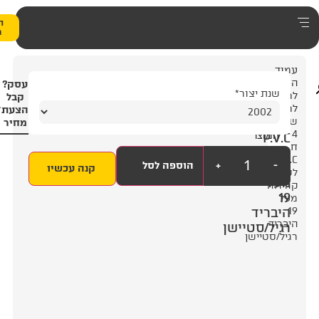
0
הצעת
מחיר
4
עסק?
3
קבל
הצעת
מחיר
+
הוספה לסל
קנה עכשיו