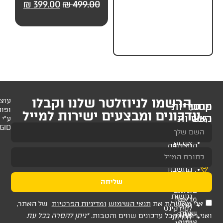
99.00
₪
499.00
₪
399.00
₪
499.00
₪
499.
חלקים) מבית UP
לניוזלטר שלנו וקבלו
עוצב
ופותח
 ומבצעים ישירות למייל
ע"י
AMAGID
שליחה
ת
תנאי השימוש
ומדיניות הפרטיות
של האתר,
דכונים שווים והטבות.
*ניתן להסרה בכל עת