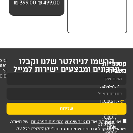
99.00
₪
499.00
₪
399.00
₪
499.00
₪
499.
חלקים) מבית UP
לניוזלטר שלנו וקבלו
עוצב
ופותח
 ומבצעים ישירות למייל
ע"י
AMAGID
שליחה
ת
תנאי השימוש
ומדיניות הפרטיות
של האתר,
דכונים שווים והטבות.
*ניתן להסרה בכל עת