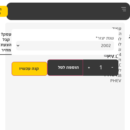
0
הצעת
מחיר
6
עסק?
4
קבל
הצעת
מחיר
+
הוספה לסל
קנה עכשיו