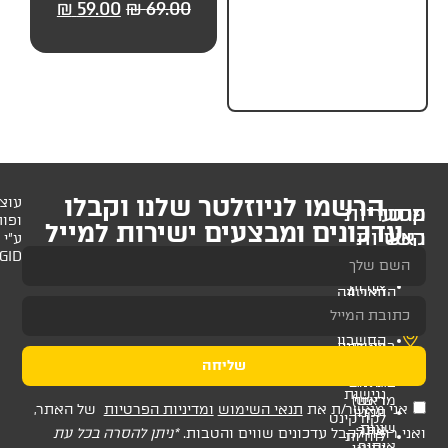
59.00
₪
69.00
₪
59.00
₪
69.00
₪
59.
לניוזלטר שלנו וקבלו
עוצב
ופותח
 ומבצעים ישירות למייל
ע"י
AMAGID
שליחה
ת
תנאי השימוש
ומדיניות הפרטיות
של האתר,
דכונים שווים והטבות.
*ניתן להסרה בכל עת