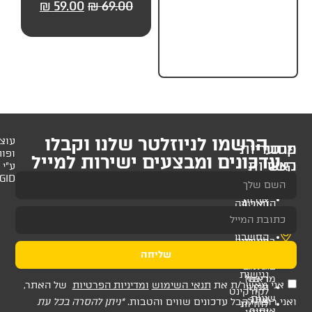
59.00
₪
69.00
₪
59.00
₪
69.00
₪
59.
U
לניוזלטר שלנו וקבלו
עוצב
ופותח
 ומבצעים ישירות למייל
ע"י
AMAGID
שליחה
ת
תנאי השימוש
ומדיניות הפרטיות
של האתר,
דכונים שווים והטבות.
*ניתן להסרה בכל עת