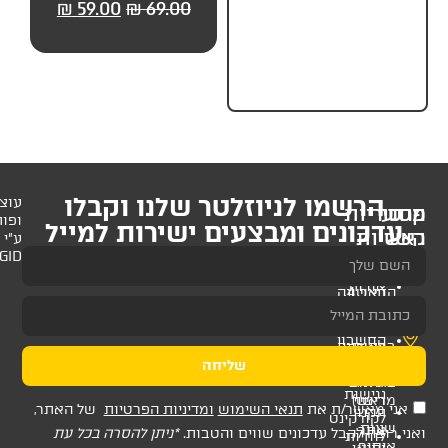
59.00
₪
69.00
₪
59.00
₪
69.00
₪
59.
לניוזלטר שלנו וקבלו
עוצב
ופותח
 ומבצעים ישירות למייל
ע"י
AMAGID
שליחה
ת
תנאי השימוש
ומדיניות הפרטיות
של האתר,
דכונים שווים והטבות.
*ניתן להסרה בכל עת