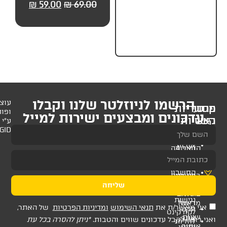
59.00
₪
69.00
₪
59.00
₪
69.00
₪
59.
לניוזלטר שלנו וקבלו
עוצב
ופותח
 ומבצעים ישירות למייל
ע"י
AMAGID
שליחה
ת
תנאי השימוש
ומדיניות הפרטיות
של האתר,
דכונים שווים והטבות.
*ניתן להסרה בכל עת