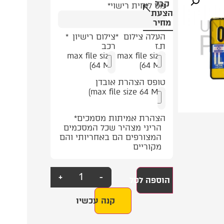
מידע
קבל
רישוי
להמחשה
79.00
₪
מס לוחית רישוי
*
בלבד
הצעת
קטנה
נוסף
מחיר
לאופנוע
על
העלה צילום
*
צילום רישיון
*
המוצר
ת.ז
רכב
(max file size
(max file size
64 MB)
64 MB)
טופס הצהרת אובדן
(max file size 64 MB)
הצהרת אמיתות מסמכים
*
הריני מצהיר שכל המסכמים
המצורפים הם באחריותי והם
מקוריים
+
-
הוספה לסל
קנה עכשיו