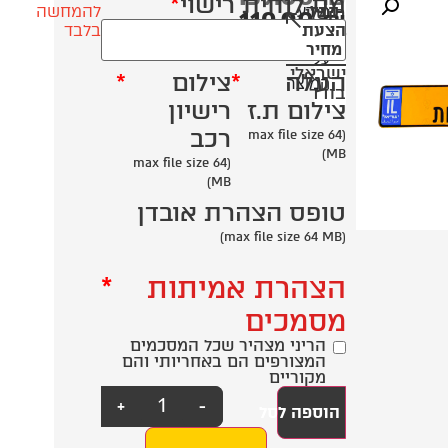
מס לוחית רישוי
*
מידע
קבל
רישוי
להמחשה
119.00
₪
הצעת
בלבד
לרכב
נוסף
מחיר
אספנות
על
ישראלי
העלה
*
צילום
*
המוצר
בודד
צילום ת.ז
רישיון
רכב
(max file size 64
MB)
(max file size 64
MB)
טופס הצהרת אובדן
(max file size 64 MB)
הצהרת אמיתות
*
מסמכים
הריני מצהיר שכל המסכמים
המצורפים הם באחריותי והם
מקוריים
+
-
הוספה לסל