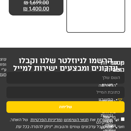
₪
1,799.00
₪
1,699.00
₪
1,400.00
₪
1,400.00
לניוזלטר שלנו וקבלו
עוצב
ופותח
 ומבצעים ישירות למייל
ע"י
AMAGID
שליחה
ת
תנאי השימוש
ומדיניות הפרטיות
של האתר,
דכונים שווים והטבות.
*ניתן להסרה בכל עת