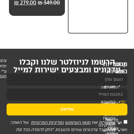
279.00
₪
349.00
₪
279.00
₪
349.00
₪
279.
לניוזלטר שלנו וקבלו
עוצב
ופותח
 ומבצעים ישירות למייל
ע"י
AMAGID
שליחה
ת
תנאי השימוש
ומדיניות הפרטיות
של האתר,
דכונים שווים והטבות.
*ניתן להסרה בכל עת