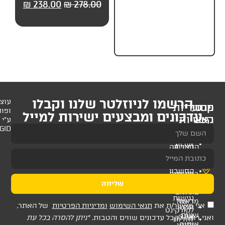
38.00
₪
278.00
₪
238.00
₪
278.00
₪
119.
לניוזלטר שלנו וקבלו
עוצב
ופותח
 ומבצעים ישירות למייל
ע"י
AMAGID
שליחה
ת
תנאי השימוש
ומדיניות הפרטיות
של האתר,
דכונים שווים והטבות.
*ניתן להסרה בכל עת