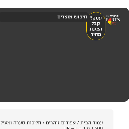
עסק?
קבל
הצעת
מחיר
עמוד הבית
/
אפודים זוהרים
/
חליפות סערה ומעילי
300 ג מידה UP – L