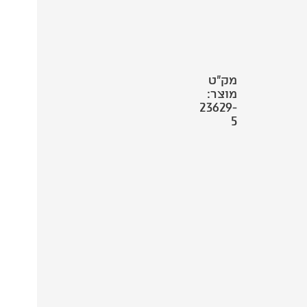
מק"ט
מוצר:
23629-
5