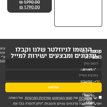
129.00
₪
139.00
₪
1,990.00
₪
49.
מותחנים אוטומטיים +
חגורת בטיחות
₪
1,790.00
לניוזלטר שלנו וקבלו
עוצב
ופותח
 ומבצעים ישירות למייל
ע"י
AMAGID
שליחה
ת
תנאי השימוש
ומדיניות הפרטיות
של האתר,
דכונים שווים והטבות.
*ניתן להסרה בכל עת