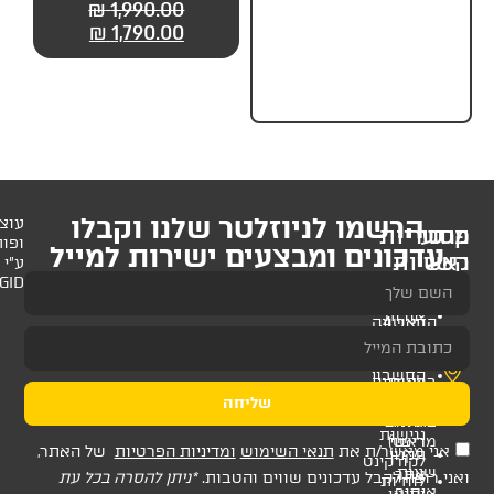
139.00
₪
149.00
₪
1,990.00
₪
49.
מותחנים אוטומטיים +
חגורת בטיחות
₪
1,790.00
לניוזלטר שלנו וקבלו
עוצב
ופותח
 ומבצעים ישירות למייל
ע"י
AMAGID
שליחה
ת
תנאי השימוש
ומדיניות הפרטיות
של האתר,
דכונים שווים והטבות.
*ניתן להסרה בכל עת