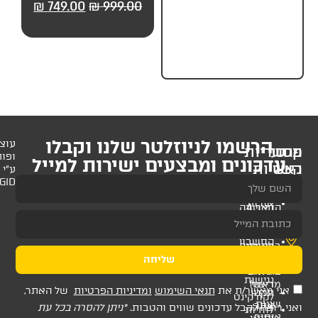
479.00
₪
599.00
₪
749.00
₪
999.00
מהירה לרכב אמריקאי
2 TO L2V
לניוזלטר שלנו וקבלו
עוצב
ופותח
 ומבצעים ישירות למייל
ע"י
AMAGID
שליחה
ת
תנאי השימוש
ומדיניות הפרטיות
של האתר,
דכונים שווים והטבות.
*ניתן להסרה בכל עת