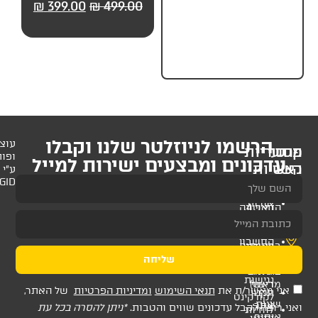
45.00
₪
59.00
₪
399.00
₪
499.00
– UP
לניוזלטר שלנו וקבלו
עוצב
ופותח
 ומבצעים ישירות למייל
ע"י
AMAGID
שליחה
ת
תנאי השימוש
ומדיניות הפרטיות
של האתר,
דכונים שווים והטבות.
*ניתן להסרה בכל עת