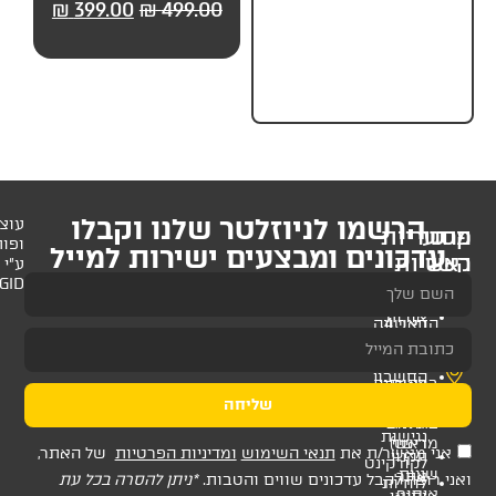
99.00
₪
499.00
₪
399.00
₪
499.00
לניוזלטר שלנו וקבלו
עוצב
ופותח
 ומבצעים ישירות למייל
ע"י
AMAGID
שליחה
ת
תנאי השימוש
ומדיניות הפרטיות
של האתר,
דכונים שווים והטבות.
*ניתן להסרה בכל עת