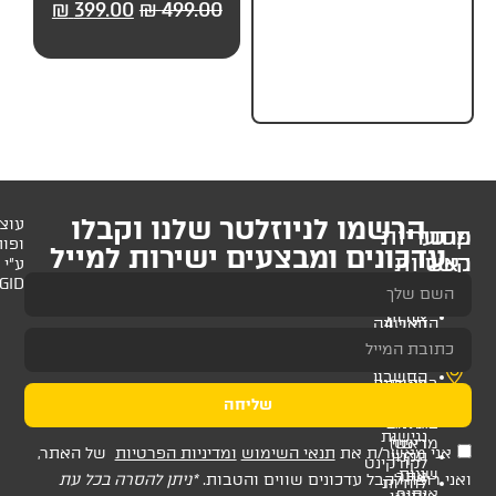
99.00
₪
499.00
₪
399.00
₪
499.00
₪
19.
לניוזלטר שלנו וקבלו
עוצב
ופותח
 ומבצעים ישירות למייל
ע"י
AMAGID
שליחה
ת
תנאי השימוש
ומדיניות הפרטיות
של האתר,
דכונים שווים והטבות.
*ניתן להסרה בכל עת