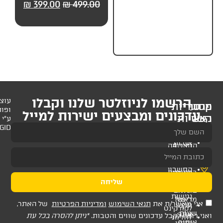
99.00
₪
499.00
₪
399.00
₪
499.00
₪
59.
לניוזלטר שלנו וקבלו
עוצב
ופותח
 ומבצעים ישירות למייל
ע"י
AMAGID
שליחה
ת
תנאי השימוש
ומדיניות הפרטיות
של האתר,
דכונים שווים והטבות.
*ניתן להסרה בכל עת