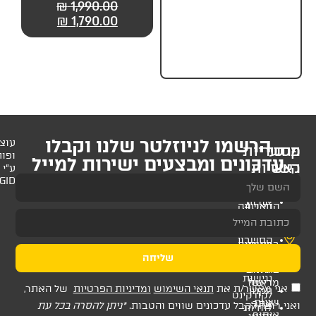
29.90
₪
34.90
₪
1,990.00
מותחנים אוטומטיים +
חגורת בטיחות
₪
1,790.00
לניוזלטר שלנו וקבלו
עוצב
ופותח
 ומבצעים ישירות למייל
ע"י
AMAGID
שליחה
ת
תנאי השימוש
ומדיניות הפרטיות
של האתר,
דכונים שווים והטבות.
*ניתן להסרה בכל עת