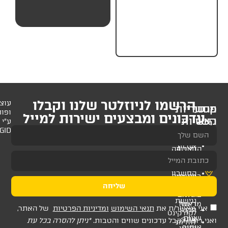
₪
19.
לניוזלטר שלנו וקבלו
עוצב
ופותח
 ומבצעים ישירות למייל
ע"י
AMAGID
שליחה
ת
תנאי השימוש
ומדיניות הפרטיות
של האתר,
דכונים שווים והטבות.
*ניתן להסרה בכל עת