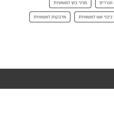
ונגררים
מגיני בוץ למשאיות
כיבוי אש למשאיות
מדבקות למשאיות
עוצב ופותח ע"י AMAGID