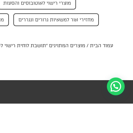
מוצרי רישוי לאוטובוסים והסעות
מחזירי אור למשאיות גרורים ונגררים
מו
עמוד הבית
/ מוצרים המתויגים “תושבת לוחית רישוי לק
הרשמו לניוזל
מידע
קטגוריות
פרטי קשר
עדכונים ומ
ראשיות
צור
ההנהלה-
למ
קשר
החצב 4,
עזרה